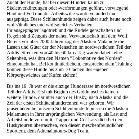
Zucht der Hunde, hat bei diesen Hunden kaum zu
Skelettverkürzungen oder -verformungen geführt, vorwiegend
Haut und Fell und der Arbeitswille wurde verändert und
ausgeprägt. Diese Schlittenhunde zeigen daher auch heute noch
wolfsähnliches und wolfsgleiches Verhalten.
Ihr ausgeprägter Jagdtrieb und die Rudeleigenschaften und
Regeln sind Zeugnis der nahen Verwandtschaft mit dem Wolf.
Bereits vor über 2000 Jahren zog der Alaskan Malamute die
Lasten und Güter der der Menschen im nordwestlichen Teil der
Arktis. Strecken von 40 bis 60 km / Tag waren dabei keine
Seltenheit, was ihm den Namen ”Lokomotive des Norden”
eingebracht hat. Bei kontinuierlichem, entsprechendem Training
können diese Hunde bis zum 10-fachen des eigenen
Körpergewichtes auf Kufen ziehen!
Bis ins 19. Jh war er die einzige Hunderasse im nordwestlichen
Teil der Arktis. Erst mit Beginn des Goldrausches kamen
weitere Hunde, darunter auch der Husky, nach Alaska und die
Zeit der ersten Schlittenhunderennen war geboren. Wir
präsentieren bei unseren Schlitten­hunderlebnissen die Alaskan
Malamuten in Ihrer ursprünglichen Verwendung, als Last und
Arbeitshunde von Inuit, Trapper und Co. Lass dich bei den
Huskytouren überraschen, von diesen meschenfreundlichen
Sportlern, dem Adrenalintours-Dog Team.